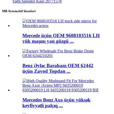
Yağlı Sperator Kase 20771578
MB Avtomobil hissələri
Mercede üçün OEM 9608103516 LH
yük maşını yan güzgü ...
Benz Əyləc Barabanı OEM 62442
üçün Zavod Topdan ...
Mercedes Benz Axo üçün yüksək
keyfiyyətli palçıq ...