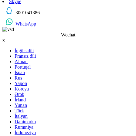
Skype
3001041386
WhatsApp
Wechat
x
İngilis dili
Fransız dili
Alman
Portuqal
İspan
Rus
Yapon
Koreya
Ərəb
İrland
Yunan
Türk
İtalyan
Danimarka
Rumıniya
İndoneziya