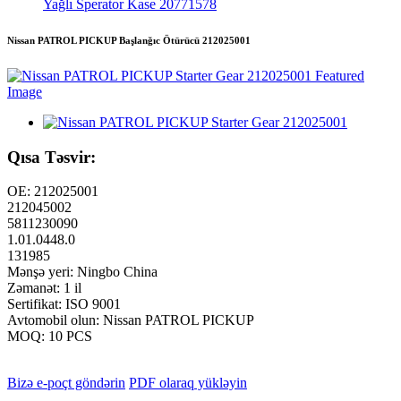
Yağlı Sperator Kase 20771578
Nissan PATROL PICKUP Başlanğıc Ötürücü 212025001
Qısa Təsvir:
OE: 212025001
212045002
5811230090
1.01.0448.0
131985
Mənşə yeri: Ningbo China
Zəmanət: 1 il
Sertifikat: ISO 9001
Avtomobil olun: Nissan PATROL PICKUP
MOQ: 10 PCS
Bizə e-poçt göndərin
PDF olaraq yükləyin