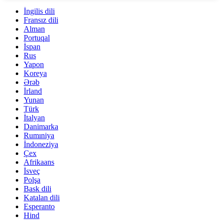
İngilis dili
Fransız dili
Alman
Portuqal
İspan
Rus
Yapon
Koreya
Ərəb
İrland
Yunan
Türk
İtalyan
Danimarka
Rumıniya
İndoneziya
Çex
Afrikaans
İsveç
Polşa
Bask dili
Katalan dili
Esperanto
Hind