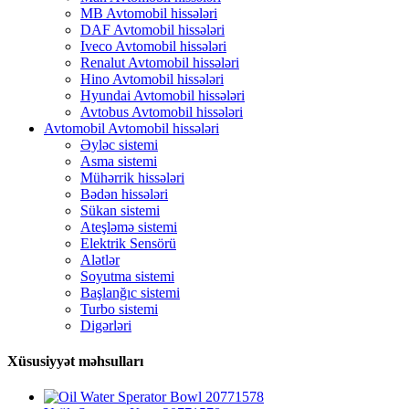
MB Avtomobil hissələri
DAF Avtomobil hissələri
Iveco Avtomobil hissələri
Renalut Avtomobil hissələri
Hino Avtomobil hissələri
Hyundai Avtomobil hissələri
Avtobus Avtomobil hissələri
Avtomobil Avtomobil hissələri
Əyləc sistemi
Asma sistemi
Mühərrik hissələri
Bədən hissələri
Sükan sistemi
Ateşləmə sistemi
Elektrik Sensörü
Alətlər
Soyutma sistemi
Başlanğıc sistemi
Turbo sistemi
Digərləri
Xüsusiyyət məhsulları