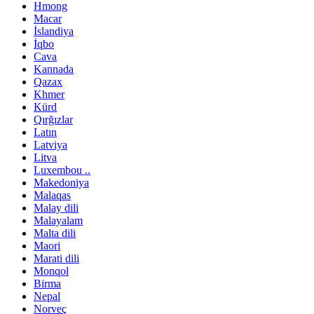
Hmong
Macar
İslandiya
İqbo
Cava
Kannada
Qazax
Khmer
Kürd
Qırğızlar
Latın
Latviya
Litva
Luxembou ..
Makedoniya
Malaqas
Malay dili
Malayalam
Malta dili
Maori
Marati dili
Monqol
Birma
Nepal
Norveç