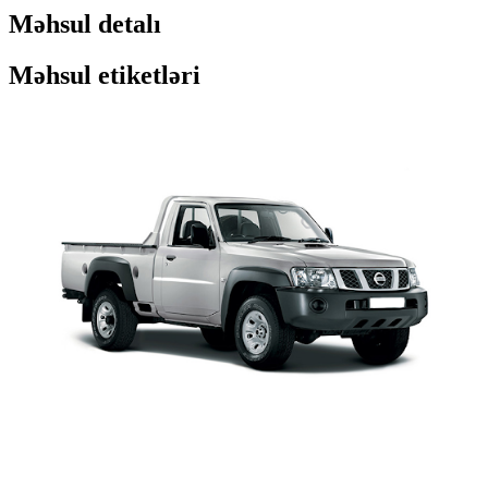
Məhsul detalı
Məhsul etiketləri