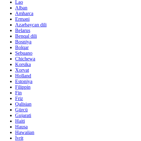
Lao
Alban
Amharca
Erməni
Azərbaycan dili
Belarus
Benqal dili
Bosniya
Bolqar
Sebuano
Chichewa
Korsika
Xorvat
Holland
Estoniya
Filippin
Fin
Friz
Qalisian
Gürcü
Gujarati
Haiti
Hausa
Hawaiian
İvrit