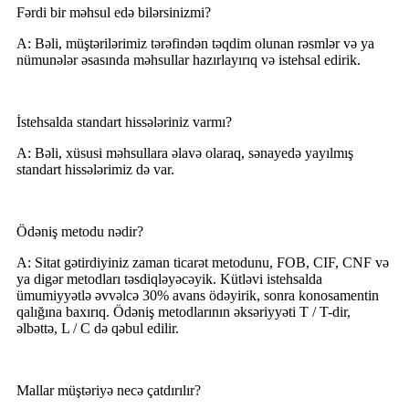
Fərdi bir məhsul edə bilərsinizmi?
A: Bəli, müştərilərimiz tərəfindən təqdim olunan rəsmlər və ya
nümunələr əsasında məhsullar hazırlayırıq və istehsal edirik.
İstehsalda standart hissələriniz varmı?
A: Bəli, xüsusi məhsullara əlavə olaraq, sənayedə yayılmış
standart hissələrimiz də var.
Ödəniş metodu nədir?
A: Sitat gətirdiyiniz zaman ticarət metodunu, FOB, CIF, CNF və
ya digər metodları təsdiqləyəcəyik. Kütləvi istehsalda
ümumiyyətlə əvvəlcə 30% avans ödəyirik, sonra konosamentin
qalığına baxırıq. Ödəniş metodlarının əksəriyyəti T / T-dir,
əlbəttə, L / C də qəbul edilir.
Mallar müştəriyə necə çatdırılır?