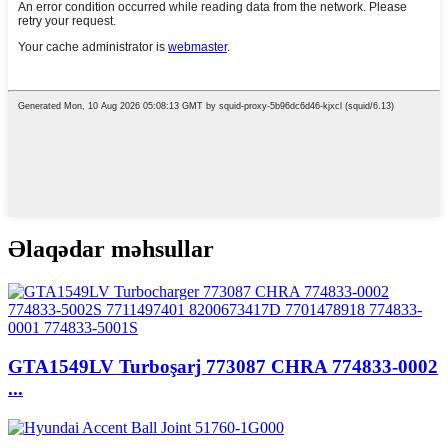
Əlaqədar məhsullar
GTA1549LV Turboşarj 773087 CHRA 774833-0002
...