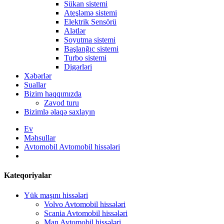
Sükan sistemi
Ateşləmə sistemi
Elektrik Sensörü
Alətlər
Soyutma sistemi
Başlanğıc sistemi
Turbo sistemi
Digərləri
Xəbərlər
Suallar
Bizim haqqımızda
Zavod turu
Bizimlə əlaqə saxlayın
Ev
Məhsullar
Avtomobil Avtomobil hissələri
Kateqoriyalar
Yük maşını hissələri
Volvo Avtomobil hissələri
Scania Avtomobil hissələri
Man Avtomobil hissələri