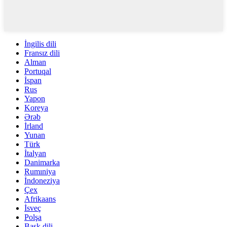
İngilis dili
Fransız dili
Alman
Portuqal
İspan
Rus
Yapon
Koreya
Ərəb
İrland
Yunan
Türk
İtalyan
Danimarka
Rumıniya
İndoneziya
Çex
Afrikaans
İsveç
Polşa
Bask dili