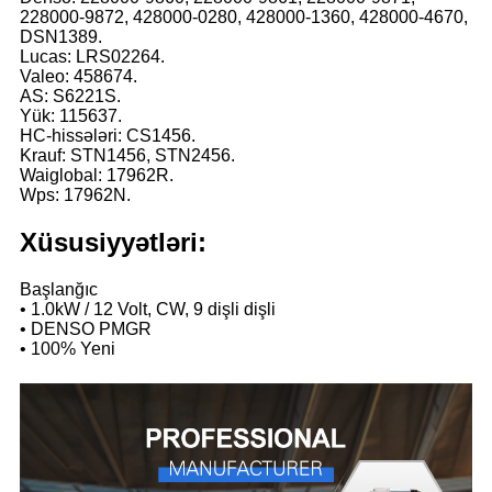
228000-9872, 428000-0280, 428000-1360, 428000-4670,
DSN1389.
Lucas: LRS02264.
Valeo: 458674.
AS: S6221S.
Yük: 115637.
HC-hissələri: CS1456.
Krauf: STN1456, STN2456.
Waiglobal: 17962R.
Wps: 17962N.
Xüsusiyyətləri:
Başlanğıc
• 1.0kW / 12 Volt, CW, 9 dişli dişli
• DENSO PMGR
• 100% Yeni