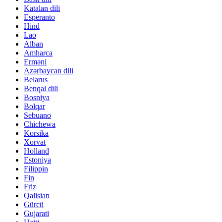
Katalan dili
Esperanto
Hind
Lao
Alban
Amharca
Erməni
Azərbaycan dili
Belarus
Benqal dili
Bosniya
Bolqar
Sebuano
Chichewa
Korsika
Xorvat
Holland
Estoniya
Filippin
Fin
Friz
Qalisian
Gürcü
Gujarati