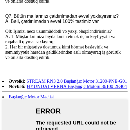
və onlarla dostluq edirik.
Q7. Bütün mallarınızı çatdırılmadan əvvəl yoxlayırsınız?
A: Bəli, çatdırılmadan əvvəl 100% testimiz var
Q8: İşimizi necə uzunmüddətli və yaxşı əlaqələndirirsiniz?
A: 1. Müştərilərimizə fayda təmin etmək üçün keyfiyyətli və
rəqabətli qiymət saxlayırıq;
2. Hər bir müştəriyə dostumuz kimi hörmət bəsləyirik və
səmimiyyətlə haradan gəldiklərindən asılı olmayaraq iş görürük
və onlarla dostluq edirik.
Əvvəlki:
STREAM RN3 2.0 Başlanğıc Motor 31200-PNE-G01
Növbəti:
HYUNDAI VERNA Başlanğıc Motoru 36100-2E404
Başlanğıc Motor Məclisi