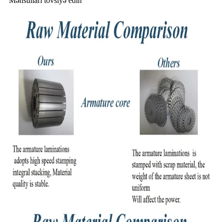
Məhsulları tövsiyə edin