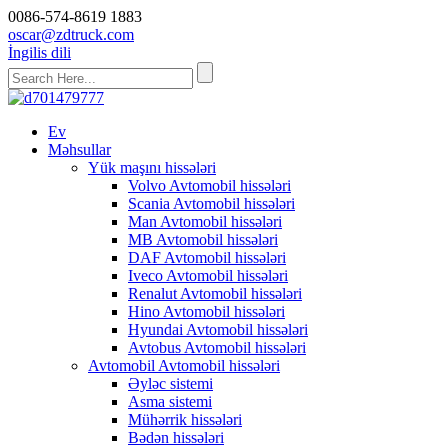
0086-574-8619 1883
oscar@zdtruck.com
İngilis dili
Ev
Məhsullar
Yük maşını hissələri
Volvo Avtomobil hissələri
Scania Avtomobil hissələri
Man Avtomobil hissələri
MB Avtomobil hissələri
DAF Avtomobil hissələri
Iveco Avtomobil hissələri
Renalut Avtomobil hissələri
Hino Avtomobil hissələri
Hyundai Avtomobil hissələri
Avtobus Avtomobil hissələri
Avtomobil Avtomobil hissələri
Əyləc sistemi
Asma sistemi
Mühərrik hissələri
Bədən hissələri