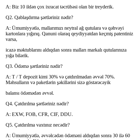
A: Biz 10 ildən çox ixracat təcrübəsi olan bir treyderik.
Q2. Qablaşdırma şərtləriniz nədir?
A: Ümumiyyətlə, mallarımızı neytral ağ qutulara və qəhvəyi
kartonlara yığırıq. Qanuni olaraq qeydiyyatdan keçmiş patentiniz
varsa,
icazə məktublarını aldıqdan sonra malları markalı qutularınıza
yığa bilərik.
Q3. Ödəmə şərtləriniz nədir?
A: T / T depozit kimi 30% və çatdırılmadan əvvəl 70%.
Məhsulların və paketlərin şəkillərini sizə göstərəcəyik
balansı ödəmədən əvvəl.
Q4. Çatdırılma şərtləriniz nədir?
A: EXW, FOB, CFR, CIF, DDU.
Q5. Çatdırılma vaxtınız necədir?
A: Ümumiyyətlə, əvvəlcədən ödəməni aldıqdan sonra 30 ilə 60