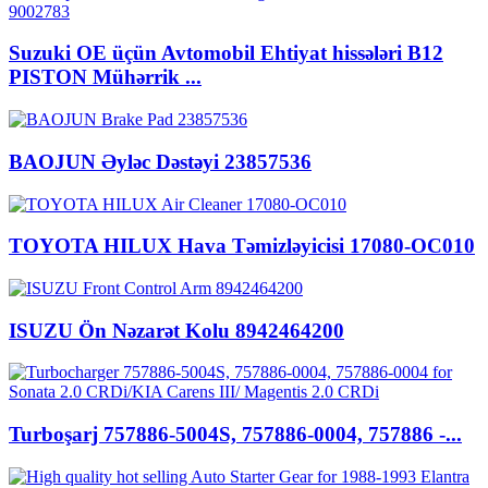
Suzuki OE üçün Avtomobil Ehtiyat hissələri B12
PISTON Mühərrik ...
BAOJUN Əyləc Dəstəyi 23857536
TOYOTA HILUX Hava Təmizləyicisi 17080-OC010
ISUZU Ön Nəzarət Kolu 8942464200
Turboşarj 757886-5004S, 757886-0004, 757886 -...