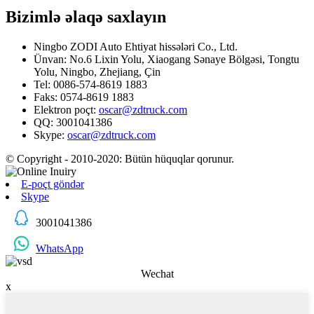
Bizimlə əlaqə saxlayın
Ningbo ZODI Auto Ehtiyat hissələri Co., Ltd.
Ünvan: No.6 Lixin Yolu, Xiaogang Sənaye Bölgəsi, Tongtu
Yolu, Ningbo, Zhejiang, Çin
Tel: 0086-574-8619 1883
Faks: 0574-8619 1883
Elektron poçt:
oscar@zdtruck.com
QQ: 3001041386
Skype:
oscar@zdtruck.com
© Copyright - 2010-2020: Bütün hüquqlar qorunur.
E-poçt göndər
Skype
3001041386
WhatsApp
Wechat
x