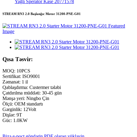
Yağlı Sperator Kase 20771578
STREAM RN3 2.0 Başlanğıc Motor 31200-PNE-G01
Qısa Təsvir:
MOQ: 10PCS
Sertifikat: ISO9001
Zəmanət: 1 il
Qablaşdırma: Custermer tələbi
Çatdırılma müddəti: 30-45 gün
Mənşə yeri: Ningbo Çin
Ölçü: OEM standartı
Gərginlik: 12Volt
Dişlər: 9T
Güc: 1.0KW
Bizə e-poçt göndərin
PDF olaraq yükləyin