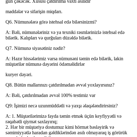
gün çəkəcək. Xüsusi çatdırılma vaxtı asılıdır
maddələr və sifarişin miqdarı.
Q6. Nümunələrə görə istehsal edə bilərsinizmi?
A: Bəli, nümunələriniz və ya texniki rəsmlərinizlə istehsal edə
bilərik. Kalıpları və qurğuları düzəldə bilərik.
Q7. Nümunə siyasətiniz nədir?
A: Hazır hissələrimiz varsa nümunəni təmin edə bilərik, lakin
müştərilər nümunə dəyərini ödəməlidirlər
kuryer dəyəri.
Q8. Bütün mallarınızı çatdırılmadan əvvəl yoxlayırsınız?
A: Bəli, çatdırılmadan əvvəl 100% testimiz var
Q9: İşimizi necə uzunmüddətli və yaxşı əlaqələndirirsiniz?
A: 1. Müştərilərimizə fayda təmin etmək üçün keyfiyyətli və
rəqabətli qiymət saxlayırıq;
2. Hər bir müştəriyə dostumuz kimi hörmət bəsləyirik və
səmimiyyətlə haradan gəldiklərindən asılı olmayaraq iş görürük