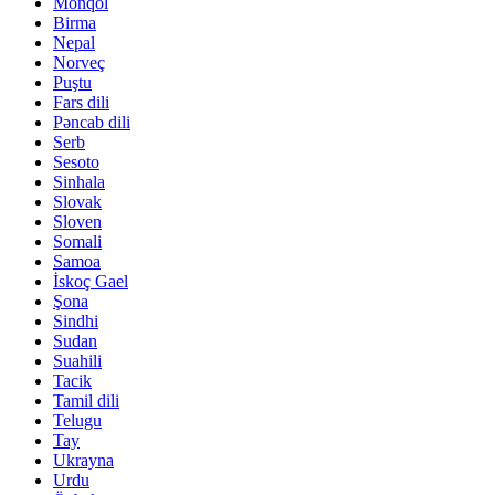
Monqol
Birma
Nepal
Norveç
Puştu
Fars dili
Pəncab dili
Serb
Sesoto
Sinhala
Slovak
Sloven
Somali
Samoa
İskoç Gael
Şona
Sindhi
Sudan
Suahili
Tacik
Tamil dili
Telugu
Tay
Ukrayna
Urdu