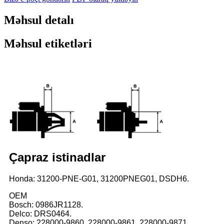
Məhsul detalı
Məhsul etiketləri
Çapraz istinadlar
Honda: 31200-PNE-G01, 31200PNEG01, DSDH6.
OEM
Bosch: 0986JR1128.
Delco: DRS0464.
Denso: 228000-9860, 228000-9861, 228000-9871,