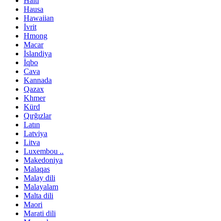
Haiti
Hausa
Hawaiian
İvrit
Hmong
Macar
İslandiya
İqbo
Cava
Kannada
Qazax
Khmer
Kürd
Qırğızlar
Latın
Latviya
Litva
Luxembou ..
Makedoniya
Malaqas
Malay dili
Malayalam
Malta dili
Maori
Marati dili