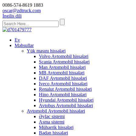
0086-574-8619 1883
oscar@zdtruck.com
İngilis dili
Ev
Məhsullar
Yük maşını hissələri
Volvo Avtomobil hissələri
Scania Avtomobil hissələri
Man Avtomobil hissələri
MB Avtomobil hissələri
DAF Avtomobil hissələri
Iveco Avtomobil hissələri
Renalut Avtomobil hissələri
Hino Avtomobil hissələri
Hyundai Avtomobil hissələri
Avtobus Avtomobil hissələri
Avtomobil Avtomobil hissələri
Əyləc sistemi
Asma sistemi
Mühərrik hissələri
Bədən hissələri