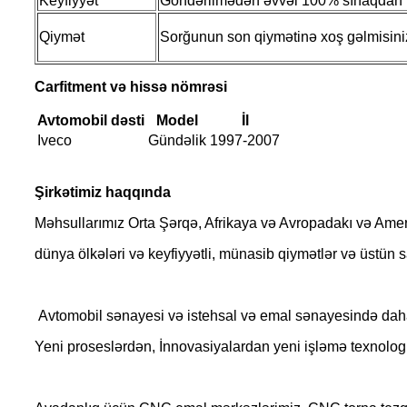
Keyfiyyət
Göndərilmədən əvvəl 100% sınaqdan k
Qiymət
Sorğunun son qiymətinə xoş gəlmisini
Carfitment və hissə nömrəsi
Avtomobil dəsti
Model
İl
Iveco
Gündəlik
1997-2007
Şirkətimiz haqqında
Məhsullarımız Orta Şərqə, Afrikaya və Avropadakı və Ameri
dünya ölkələri və keyfiyyətli, münasib qiymətlər və üstün s
Avtomobil sənayesi və istehsal və emal sənayesində daha
Yeni proseslərdən, İnnovasiyalardan yeni işləmə texnologiy