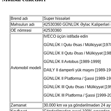
Brend adı
Super hissələri
Məhsulun adı
42530360 GÜNLÜK Əyləc Kaliperləri sa
OE nömrəsi
42530360
IVECO üçün istifadə edin
GÜNLÜK I Qutu Əsas / Mülkiyyət [197
GÜNLÜK II Qutu Əsas / Mülkiyyət [19
GÜNLÜK II Avtobus [1989-1999]
Avtomobil modeli
DAILY II damperli yük maşını [1989-19
GÜNLÜK II Platforma / Şassi [1989-19
GÜNLÜK III Qutu Əsas / Mülkiyyət [19
GÜNLÜK III Platforma / Şassi [1999-2
Zəmanət
30.000 km və ya göndərilmədən 24 ay