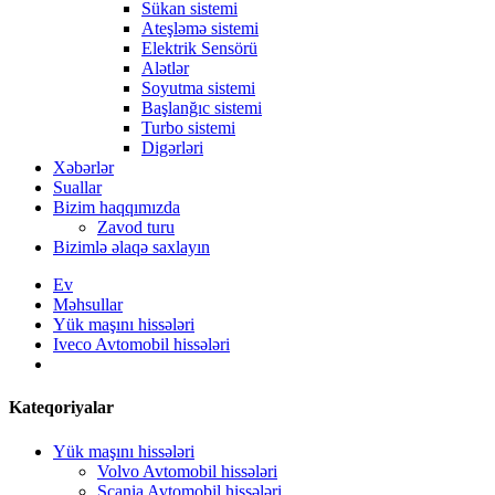
Sükan sistemi
Ateşləmə sistemi
Elektrik Sensörü
Alətlər
Soyutma sistemi
Başlanğıc sistemi
Turbo sistemi
Digərləri
Xəbərlər
Suallar
Bizim haqqımızda
Zavod turu
Bizimlə əlaqə saxlayın
Ev
Məhsullar
Yük maşını hissələri
Iveco Avtomobil hissələri
Kateqoriyalar
Yük maşını hissələri
Volvo Avtomobil hissələri
Scania Avtomobil hissələri