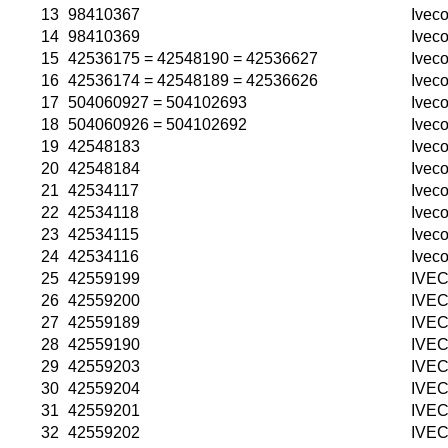
13
98410367
Iveco
14
98410369
Iveco
15
42536175 = 42548190 = 42536627
Iveco
16
42536174 = 42548189 = 42536626
Iveco
17
504060927 = 504102693
Ivec
18
504060926 = 504102692
Ivec
19
42548183
Ivec
20
42548184
Ivec
21
42534117
Ivec
22
42534118
Ivec
23
42534115
Ivec
24
42534116
Ivec
25
42559199
IVE
26
42559200
IVE
27
42559189
IVE
28
42559190
IVE
29
42559203
IVE
30
42559204
IVE
31
42559201
IVE
32
42559202
IVE