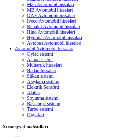
Man Avtomobil hissələri
MB Avtomobil hissələri
DAF Avtomobil hissələri
Iveco Avtomobil hissələri
Renalut Avtomobil hissələri
Hino Avtomobil hissələri
Hyundai Avtomobil hissələri
Avtobus Avtomobil hissələri
Avtomobil Avtomobil hissələri
Əyləc sistemi
Asma sistemi
Mühərrik hissələri
Bədən hissələri
Sükan sistemi
Ateşləmə sistemi
Elektrik Sensörü
Alətlər
Soyutma sistemi
Başlanğıc sistemi
Turbo sistemi
Digərləri
Xüsusiyyət məhsulları