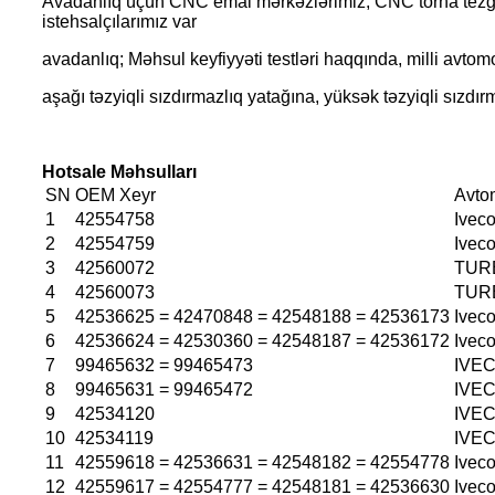
Avadanlıq üçün CNC emal mərkəzlərimiz, CNC torna tezgah
istehsalçılarımız var
avadanlıq; Məhsul keyfiyyəti testləri haqqında, milli avto
aşağı təzyiqli sızdırmazlıq yatağına, yüksək təzyiqli sızdırm
Hotsale Məhsulları
SN
OEM Xeyr
Avto
1
42554758
Ivec
2
42554759
Ivec
3
42560072
TURB
4
42560073
TURB
5
42536625 = 42470848 = 42548188 = 42536173
Ivec
6
42536624 = 42530360 = 42548187 = 42536172
Ivec
7
99465632 = 99465473
IVEC
8
99465631 = 99465472
IVEC
9
42534120
IVEC
10
42534119
IVEC
11
42559618 = 42536631 = 42548182 = 42554778
Ivec
12
42559617 = 42554777 = 42548181 = 42536630
Ivec