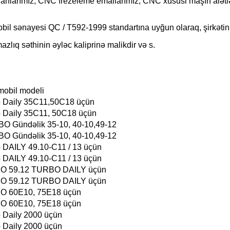
larımız, CNC frezeleme emallarımız, CNC xüsusi maşın alətlər
mobil sənayesi QC / T592-1999 standartına uyğun olaraq, şirkətin
azlıq səthinin əyləc kaliprinə malikdir və s.
mobil modeli
o Daily 35C11,50C18 üçün
o Daily 35C11, 50C18 üçün
O Gündəlik 35-10, 40-10,49-12
O Gündəlik 35-10, 40-10,49-12
o DAILY 49.10-C11 / 13 üçün
o DAILY 49.10-C11 / 13 üçün
O 59.12 TURBO DAILY üçün
O 59.12 TURBO DAILY üçün
O 60E10, 75E18 üçün
O 60E10, 75E18 üçün
o Daily 2000 üçün
o Daily 2000 üçün