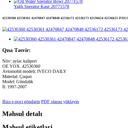
Yağlı Sperator Kase 20771578
42530360 42530361 42470847 42470848 42536172 42536173 42536624 42536625 IVECO üç
Qısa Təsvir:
Növ: əyləc kaliperi
OE YOX. 42530360
Avtomobil modeli: IVECO DAILY
Material: Çuqun
Model: Gündəlik
İl: 1997-2007
Bizə e-poçt göndərin
PDF olaraq yükləyin
Məhsul detalı
Məhsul etiketləri