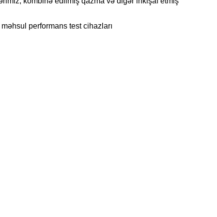
imiz, kombinə edilmiş qazma və digər inkişaf etmiş
 məhsul performans test cihazları