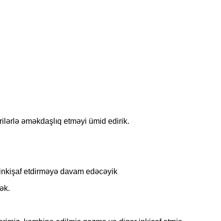
ilərlə əməkdaşlıq etməyi ümid edirik.
 inkişaf etdirməyə davam edəcəyik
ək.