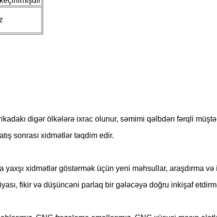
eçirilmişdir
z
kadakı digər ölkələrə ixrac olunur, səmimi qəlbdən fərqli müştər
atış sonrası xidmətlər təqdim edir.
 yaxşı xidmətlər göstərmək üçün yeni məhsullar, araşdırma və
ası, fikir və düşüncəni parlaq bir gələcəyə doğru inkişaf etdirm