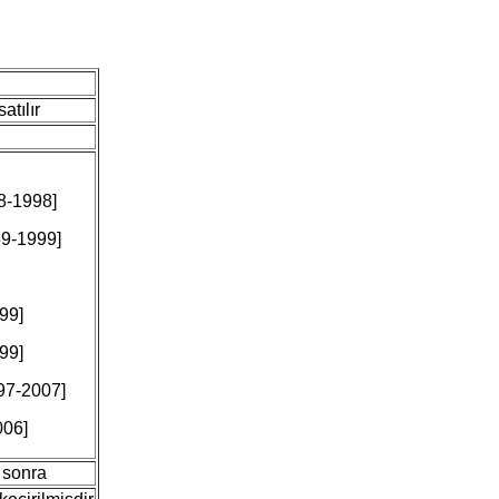
tılır
8-1998]
89-1999]
99]
99]
97-2007]
006]
 sonra