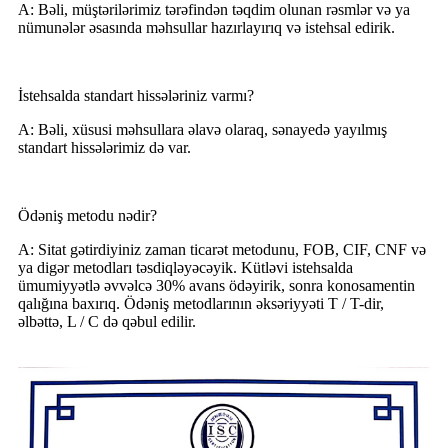
A: Bəli, müştərilərimiz tərəfindən təqdim olunan rəsmlər və ya
nümunələr əsasında məhsullar hazırlayırıq və istehsal edirik.
İstehsalda standart hissələriniz varmı?
A: Bəli, xüsusi məhsullara əlavə olaraq, sənayedə yayılmış
standart hissələrimiz də var.
Ödəniş metodu nədir?
A: Sitat gətirdiyiniz zaman ticarət metodunu, FOB, CIF, CNF və
ya digər metodları təsdiqləyəcəyik. Kütləvi istehsalda
ümumiyyətlə əvvəlcə 30% avans ödəyirik, sonra konosamentin
qalığına baxırıq. Ödəniş metodlarının əksəriyyəti T / T-dir,
əlbəttə, L / C də qəbul edilir.