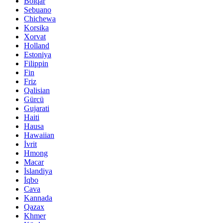
Bolqar
Sebuano
Chichewa
Korsika
Xorvat
Holland
Estoniya
Filippin
Fin
Friz
Qalisian
Gürcü
Gujarati
Haiti
Hausa
Hawaiian
İvrit
Hmong
Macar
İslandiya
İqbo
Cava
Kannada
Qazax
Khmer