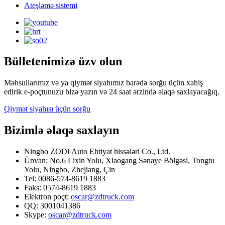
Ateşləmə sistemi
Bülletenimizə üzv olun
Məhsullarımız və ya qiymət siyahımız barədə sorğu üçün xahiş
edirik e-poçtunuzu bizə yazın və 24 saat ərzində əlaqə saxlayacağıq.
Qiymət siyahısı üçün sorğu
Bizimlə əlaqə saxlayın
Ningbo ZODI Auto Ehtiyat hissələri Co., Ltd.
Ünvan: No.6 Lixin Yolu, Xiaogang Sənaye Bölgəsi, Tongtu
Yolu, Ningbo, Zhejiang, Çin
Tel: 0086-574-8619 1883
Faks: 0574-8619 1883
Elektron poçt:
oscar@zdtruck.com
QQ: 3001041386
Skype:
oscar@zdtruck.com