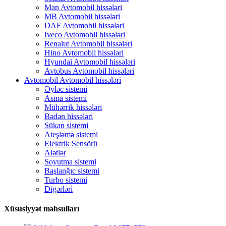
Man Avtomobil hissələri
MB Avtomobil hissələri
DAF Avtomobil hissələri
Iveco Avtomobil hissələri
Renalut Avtomobil hissələri
Hino Avtomobil hissələri
Hyundai Avtomobil hissələri
Avtobus Avtomobil hissələri
Avtomobil Avtomobil hissələri
Əyləc sistemi
Asma sistemi
Mühərrik hissələri
Bədən hissələri
Sükan sistemi
Ateşləmə sistemi
Elektrik Sensörü
Alətlər
Soyutma sistemi
Başlanğıc sistemi
Turbo sistemi
Digərləri
Xüsusiyyət məhsulları