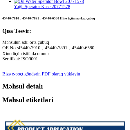
Yağlı Sperator Kase 20771578
45440-7910，45440-7891，45440-6580 Hino üçün mərkəz çubuq
Qısa Təsvir:
Məhsulun adı: orta çubuq
OE No.:45440-7910，45440-7891，45440-6580
Xino üçün istifadə olunur
Sertifikat: ISO9001
Bizə e-poçt göndərin
PDF olaraq yükləyin
Məhsul detalı
Məhsul etiketləri