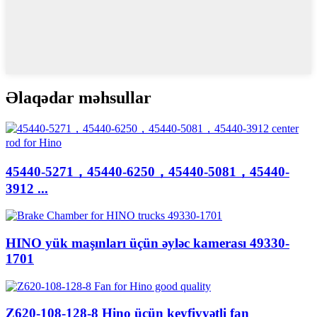
Əlaqədar məhsullar
45440-5271，45440-6250，45440-5081，45440-
3912 ...
HINO yük maşınları üçün əyləc kamerası 49330-
1701
Z620-108-128-8 Hino üçün keyfiyyətli fan