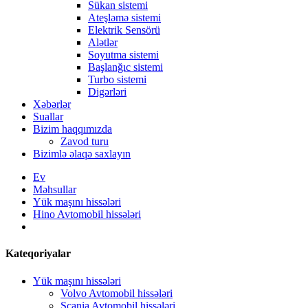
Sükan sistemi
Ateşləmə sistemi
Elektrik Sensörü
Alətlər
Soyutma sistemi
Başlanğıc sistemi
Turbo sistemi
Digərləri
Xəbərlər
Suallar
Bizim haqqımızda
Zavod turu
Bizimlə əlaqə saxlayın
Ev
Məhsullar
Yük maşını hissələri
Hino Avtomobil hissələri
Kateqoriyalar
Yük maşını hissələri
Volvo Avtomobil hissələri
Scania Avtomobil hissələri