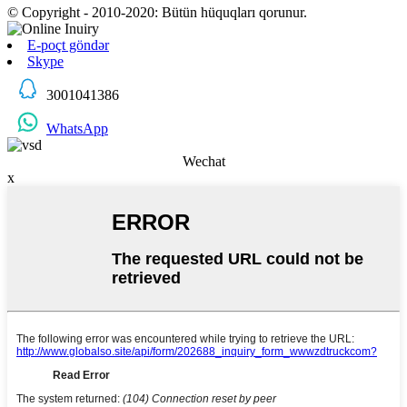
© Copyright - 2010-2020: Bütün hüquqları qorunur.
E-poçt göndər
Skype
3001041386
WhatsApp
Wechat
x