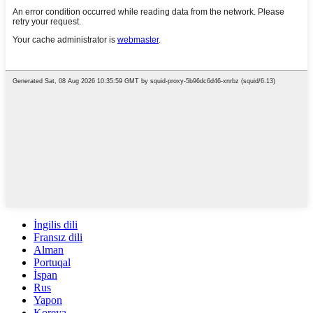
İngilis dili
Fransız dili
Alman
Portuqal
İspan
Rus
Yapon
Koreya