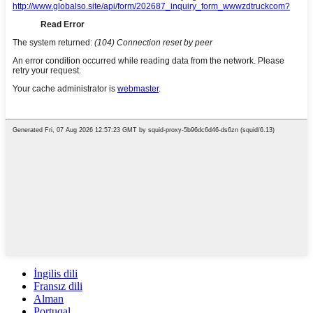
İngilis dili
Fransız dili
Alman
Portuqal