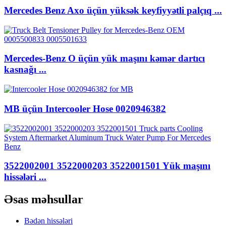
Mercedes Benz Axo üçün yüksək keyfiyyətli palçıq ...
Mercedes-Benz O üçün yük maşını kəmər dartıcı
kasnağı ...
MB üçün Intercooler Hose 0020946382
3522002001 3522000203 3522001501 Yük maşını
hissələri ...
Əsas məhsullar
Bədən hissələri