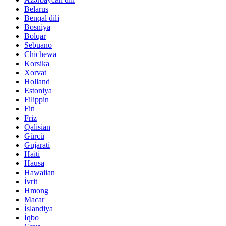
Belarus
Benqal dili
Bosniya
Bolqar
Sebuano
Chichewa
Korsika
Xorvat
Holland
Estoniya
Filippin
Fin
Friz
Qalisian
Gürcü
Gujarati
Haiti
Hausa
Hawaiian
İvrit
Hmong
Macar
İslandiya
İqbo