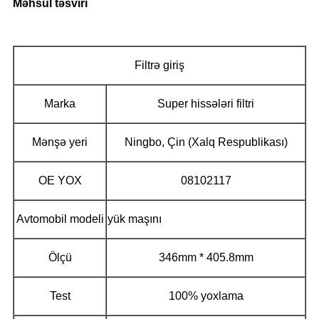
Məhsul təsviri
Filtrə giriş
Marka
Super hissələri filtri
Mənşə yeri
Ningbo, Çin (Xalq Respublikası)
OE YOX
08102117
Avtomobil modeli
yük maşını
Ölçü
346mm * 405.8mm
Test
100% yoxlama