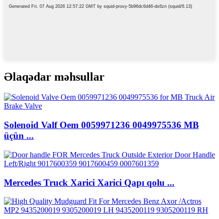
Əlaqədar məhsullar
Solenoid Valf Oem 0059971236 0049975536 MB
üçün ...
Mercedes Truck Xarici Xarici Qapı qolu ...