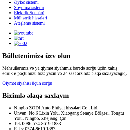
Əyləc sistemi
Soyutma sistemi
Elektrik Sensörü
Mühərrik hissələri
Ateşləmə sistemi
Bülletenimizə üzv olun
Məhsullarımız və ya qiymət siyahımız barədə sorğu üçün xahiş
edirik e-poçtunuzu bizə yazın və 24 saat ərzində əlaqə saxlayacağıq.
Qiymət siyahısı üçün sorğu
Bizimlə əlaqə saxlayın
Ningbo ZODI Auto Ehtiyat hissələri Co., Ltd.
Ünvan: No.6 Lixin Yolu, Xiaogang Sənaye Bölgəsi, Tongtu
Yolu, Ningbo, Zhejiang, Çin
Tel: 0086-574-8619 1883
Faks: 0574-8619 1883