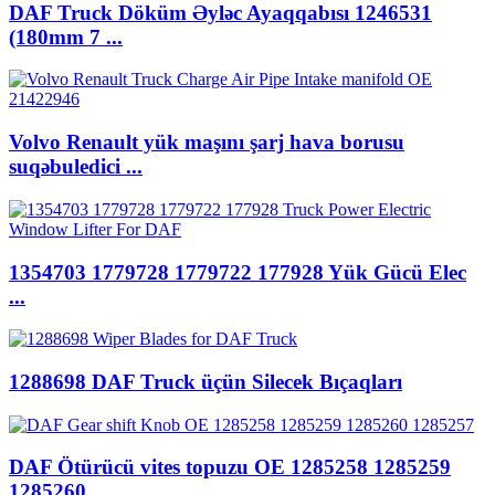
DAF Truck Döküm Əyləc Ayaqqabısı 1246531
(180mm 7 ...
Volvo Renault yük maşını şarj hava borusu
suqəbuledici ...
1354703 1779728 1779722 177928 Yük Gücü Elec
...
1288698 DAF Truck üçün Silecek Bıçaqları
DAF Ötürücü vites topuzu OE 1285258 1285259
1285260 ...