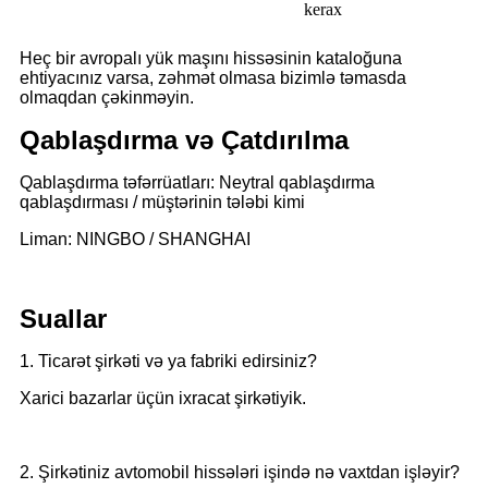
kerax
Heç bir avropalı yük maşını hissəsinin kataloğuna
ehtiyacınız varsa, zəhmət olmasa bizimlə təmasda
olmaqdan çəkinməyin.
Qablaşdırma və Çatdırılma
Qablaşdırma təfərrüatları: Neytral qablaşdırma
qablaşdırması / müştərinin tələbi kimi
Liman: NINGBO / SHANGHAI
Suallar
1. Ticarət şirkəti və ya fabriki edirsiniz?
Xarici bazarlar üçün ixracat şirkətiyik.
2. Şirkətiniz avtomobil hissələri işində nə vaxtdan işləyir?