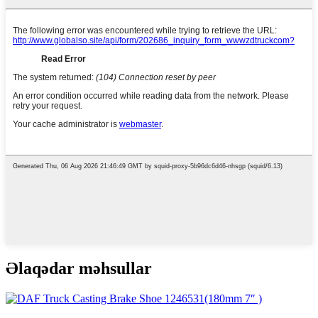
Əlaqədar məhsullar