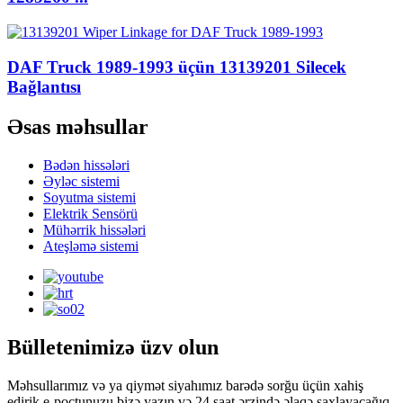
DAF Truck 1989-1993 üçün 13139201 Silecek
Bağlantısı
Əsas məhsullar
Bədən hissələri
Əyləc sistemi
Soyutma sistemi
Elektrik Sensörü
Mühərrik hissələri
Ateşləmə sistemi
Bülletenimizə üzv olun
Məhsullarımız və ya qiymət siyahımız barədə sorğu üçün xahiş
edirik e-poçtunuzu bizə yazın və 24 saat ərzində əlaqə saxlayacağıq.