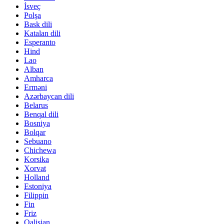
İsveç
Polşa
Bask dili
Katalan dili
Esperanto
Hind
Lao
Alban
Amharca
Erməni
Azərbaycan dili
Belarus
Benqal dili
Bosniya
Bolqar
Sebuano
Chichewa
Korsika
Xorvat
Holland
Estoniya
Filippin
Fin
Friz
Qalisian