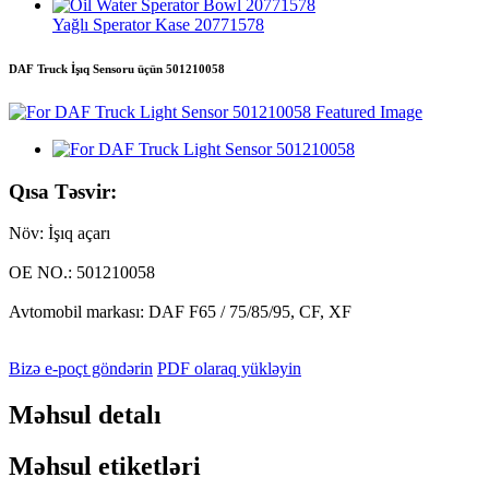
Yağlı Sperator Kase 20771578
DAF Truck İşıq Sensoru üçün 501210058
Qısa Təsvir:
Növ: İşıq açarı
OE NO.: 501210058
Avtomobil markası: DAF F65 / 75/85/95, CF, XF
Bizə e-poçt göndərin
PDF olaraq yükləyin
Məhsul detalı
Məhsul etiketləri