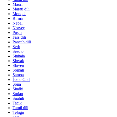
Maori
Marati dili
Monqol
Birma
Nepal
Norveç
Puştu
Fars dili
Pəncab dili
Serb
Sesoto
Sinhala
Slovak
Sloven
Somali
Samoa
İskoç Gael
Şona
Sindhi
Sudan
Suahili
Tacik
Tamil dili
Telugu