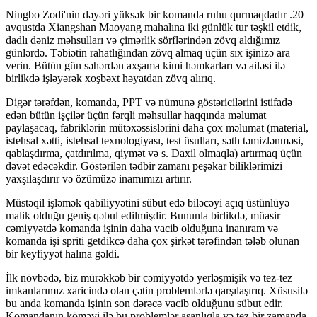
Ningbo Zodi'nin dəyəri yüksək bir komanda ruhu qurmaqdadır .20
avqustda Xiangshan Maoyang mahalına iki günlük tur təşkil etdik,
dadlı dəniz məhsulları və çimərlik sörflərindən zövq aldığımız
günlərdə. Təbiətin rahatlığından zövq almaq üçün sıx işinizə ara
verin. Bütün gün səhərdən axşama kimi həmkarları və ailəsi ilə
birlikdə işləyərək xoşbəxt həyatdan zövq alırıq.
Digər tərəfdən, komanda, PPT və nümunə göstəricilərini istifadə
edən bütün işçilər üçün fərqli məhsullar haqqında məlumat
paylaşacaq, fabriklərin mütəxəssislərini daha çox məlumat (material,
istehsal xətti, istehsal texnologiyası, test üsulları, səth təmizlənməsi,
qablaşdırma, çatdırılma, qiymət və s. Daxil olmaqla) artırmaq üçün
dəvət edəcəkdir. Göstərilən tədbir zamanı peşəkar biliklərimizi
yaxşılaşdırır və özümüzə inamımızı artırır.
Müstəqil işləmək qabiliyyətini sübut edə biləcəyi açıq üstünlüyə
malik olduğu geniş qəbul edilmişdir. Bununla birlikdə, müasir
cəmiyyətdə komanda işinin daha vacib olduğuna inanıram və
komanda işi spriti getdikcə daha çox şirkət tərəfindən tələb olunan
bir keyfiyyət halına gəldi.
İlk növbədə, biz mürəkkəb bir cəmiyyətdə yerləşmişik və tez-tez
imkanlarımız xaricində olan çətin problemlərlə qarşılaşırıq. Xüsusilə
bu anda komanda işinin son dərəcə vacib olduğunu sübut edir.
Komandanın köməyi ilə bu problemlər asanlıqla və tez bir zamanda