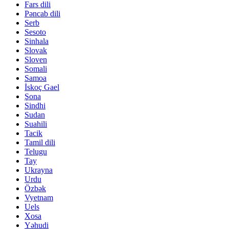
Fars dili
Pəncab dili
Serb
Sesoto
Sinhala
Slovak
Sloven
Somali
Samoa
İskoç Gael
Şona
Sindhi
Sudan
Suahili
Tacik
Tamil dili
Telugu
Tay
Ukrayna
Urdu
Özbək
Vyetnam
Uels
Xosa
Yəhudi