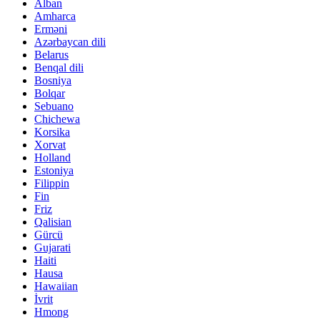
Alban
Amharca
Erməni
Azərbaycan dili
Belarus
Benqal dili
Bosniya
Bolqar
Sebuano
Chichewa
Korsika
Xorvat
Holland
Estoniya
Filippin
Fin
Friz
Qalisian
Gürcü
Gujarati
Haiti
Hausa
Hawaiian
İvrit
Hmong