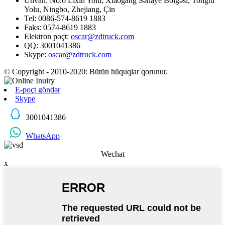
Ünvan: No.6 Lixin Yolu, Xiaogang Sənaye Bölgəsi, Tongtu
Yolu, Ningbo, Zhejiang, Çin
Tel: 0086-574-8619 1883
Faks: 0574-8619 1883
Elektron poçt:
oscar@zdtruck.com
QQ: 3001041386
Skype:
oscar@zdtruck.com
© Copyright - 2010-2020: Bütün hüquqlar qorunur.
E-poçt göndər
Skype
3001041386
WhatsApp
Wechat
x