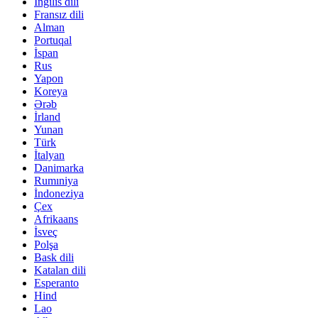
İngilis dili
Fransız dili
Alman
Portuqal
İspan
Rus
Yapon
Koreya
Ərəb
İrland
Yunan
Türk
İtalyan
Danimarka
Rumıniya
İndoneziya
Çex
Afrikaans
İsveç
Polşa
Bask dili
Katalan dili
Esperanto
Hind
Lao