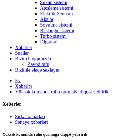
Sükan sistemi
Ateşləmə sistemi
Elektrik Sensörü
Alətlər
Soyutma sistemi
Başlanğıc sistemi
Turbo sistemi
Digərləri
Xəbərlər
Suallar
Bizim haqqımızda
Zavod turu
Bizimlə əlaqə saxlayın
Ev
Xəbərlər
Yüksək komanda ruhu qurmağa diqqət yetiririk
Xəbərlər
Şirkət xəbərləri
Sənaye xəbərləri
Yüksək komanda ruhu qurmağa diqqət yetiririk