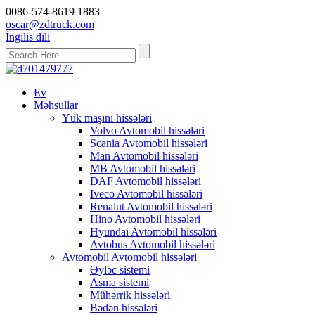
0086-574-8619 1883
oscar@zdtruck.com
İngilis dili
Ev
Məhsullar
Yük maşını hissələri
Volvo Avtomobil hissələri
Scania Avtomobil hissələri
Man Avtomobil hissələri
MB Avtomobil hissələri
DAF Avtomobil hissələri
Iveco Avtomobil hissələri
Renalut Avtomobil hissələri
Hino Avtomobil hissələri
Hyundai Avtomobil hissələri
Avtobus Avtomobil hissələri
Avtomobil Avtomobil hissələri
Əyləc sistemi
Asma sistemi
Mühərrik hissələri
Bədən hissələri