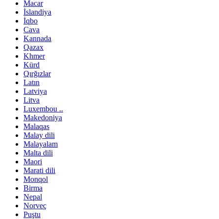
Macar
İslandiya
İqbo
Cava
Kannada
Qazax
Khmer
Kürd
Qırğızlar
Latın
Latviya
Litva
Luxembou ..
Makedoniya
Malaqas
Malay dili
Malayalam
Malta dili
Maori
Marati dili
Monqol
Birma
Nepal
Norveç
Puştu